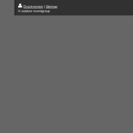
Druckversion
|
Sitemap
© outdoor-eventgroup