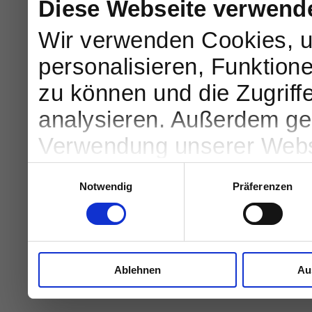
Diese Webseite verwend
Wir verwenden Cookies, u
personalisieren, Funktion
zu können und die Zugriff
analysieren. Außerdem geb
Verwendung unserer Websi
soziale Medien, Werbung 
Einwilligungsauswahl
Notwendig
Präferenzen
Partner führen diese Info
weiteren Daten zusammen, 
haben oder die sie im Ra
Ablehnen
Au
gesammelt haben.